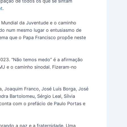
cipação de todos os que se sintam
pt
.
a Mundial da Juventude e o caminho
ando num mesmo lugar o entusiasmo de
tema que o Papa Francisco propõe neste
2023. “Não temos medo” é a afirmação
JMJ e o caminho sinodal. Fizeram-no
va, Joaquim Franco, José Luís Borga, José
dra Bartolomeu, Sérgio Leal, Sílvia
conta com o prefácio de Paulo Portas e
brando a paz e a fraternidade. Uma