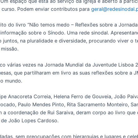
 Um espaço que está ao serviço da Igreja e aberto à parti
 curso. Podem enviar contributos para
geral@redesinodal.
rito do livro “Não temos medo – Reflexões sobre a Jornad
e informação sobre o Sínodo. Uma rede sinodal. Apresent
untos, na pluralidade e diversidade, procurando viver o 
 missão.
co várias vezes na Jornada Mundial da Juventude Lisboa 
esas, que partilharam em livro as suas reflexões sobre a 
 o mundo.
ilipe Anacoreta Correia, Helena Ferro de Gouveia, João Pai
rocado, Paulo Mendes Pinto, Rita Sacramento Monteiro, San
 a coordenação de Rui Saraiva, deram corpo ao livro que 
a de João Lopes Cardoso.
adas, sem preocupações com hierarquias e lugares e cele