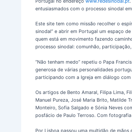
Portugal no endereço
www.redesinodal.pt
.
entusiasmados com o processo sinodal em
Este site tem como missão recolher o espí
sinodal” e abrir em Portugal um espaço d
quem está em movimento fazendo caminho j
processo sinodal: comunhão, participação,
“Não tenham medo” repetiu o Papa Francis
generosa de várias personalidades portugu
participando com a Igreja em diálogo com
Os artigos de Bento Amaral, Filipa Lima, F
Manuel Pureza, José Maria Brito, Matilde T
Monteiro, Sofia Salgado e Sónia Neves com
posfácio de Paulo Terroso. Com fotografi
Por Lisboa passou uma multidão de mãos d