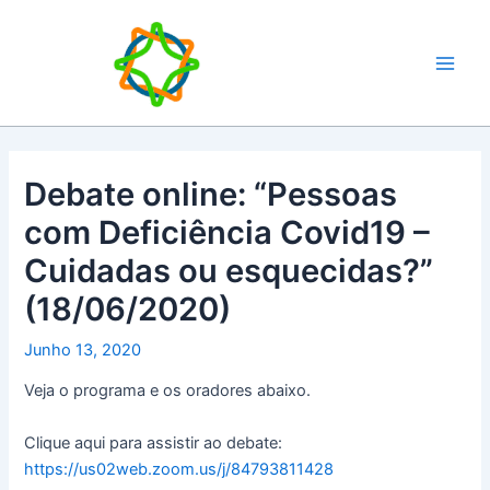
Skip
Main
to
Men
content
Debate online: “Pessoas
com Deficiência Covid19 –
Cuidadas ou esquecidas?”
(18/06/2020)
Junho 13, 2020
Veja o programa e os oradores abaixo.
Clique aqui para assistir ao debate:
https://us02web.zoom.us/j/84793811428