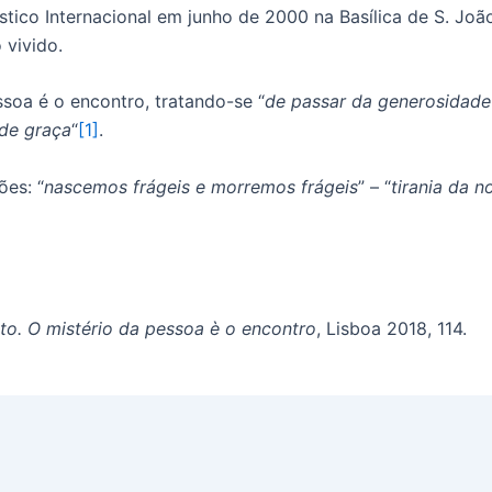
stico Internacional em junho de 2000 na Basílica de S. J
 vivido.
soa é o encontro, tratando-se “
de passar da generosidade
de graça
“
[1]
.
ões: “
nascemos frágeis e morremos frágeis
” – “
tirania da 
to. O mistério da pessoa è o encontro
, Lisboa 2018, 114.