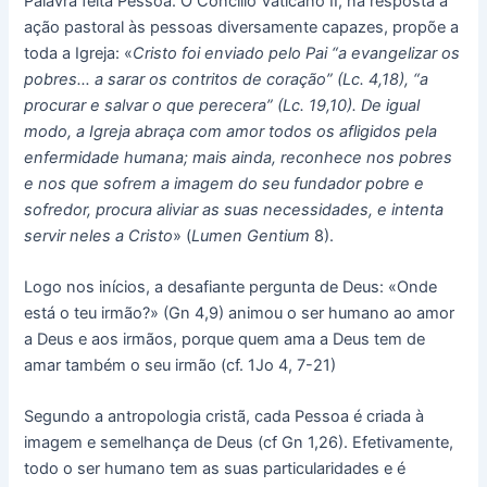
Palavra feita Pessoa. O Concílio Vaticano II, na resposta à
ação pastoral às pessoas diversamente capazes, propõe a
toda a Igreja: «
Cristo foi enviado pelo Pai “a evangelizar os
pobres… a sarar os contritos de coração” (Lc. 4,18), “a
procurar e salvar o que perecera” (Lc. 19,10). De igual
modo, a Igreja abraça com amor todos os afligidos pela
enfermidade humana; mais ainda, reconhece nos pobres
e nos que sofrem a imagem do seu fundador pobre e
sofredor, procura aliviar as suas necessidades, e intenta
servir neles a Cristo
» (
Lumen Gentium
8).
Logo nos inícios, a desafiante pergunta de Deus: «Onde
está o teu irmão?» (Gn 4,9) animou o ser humano ao amor
a Deus e aos irmãos, porque quem ama a Deus tem de
amar também o seu irmão (cf. 1Jo 4, 7-21)
Segundo a antropologia cristã, cada Pessoa é criada à
imagem e semelhança de Deus (cf Gn 1,26). Efetivamente,
todo o ser humano tem as suas particularidades e é