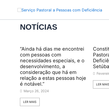
Skip
to
content
NOTÍCIAS
“Ainda há dias me encontrei
Consti
com pessoas com
Pastor
necessidades especiais, e o
Defici
desenvolvimento, a
Setúba
consideração que há em
Feverei
relação a estas pessoas hoje
é notável.”
LER MAI
Março 26, 2024
LER MAIS